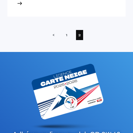
(current)
<
1
2