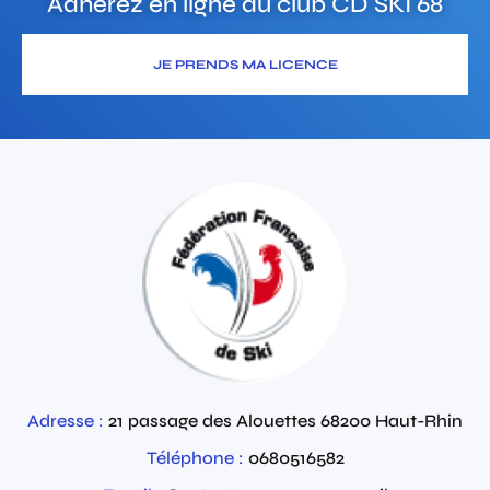
Adhérez en ligne au club
CD SKI 68
JE PRENDS MA LICENCE
Adresse :
21 passage des Alouettes
68200
Haut-Rhin
Téléphone :
0680516582