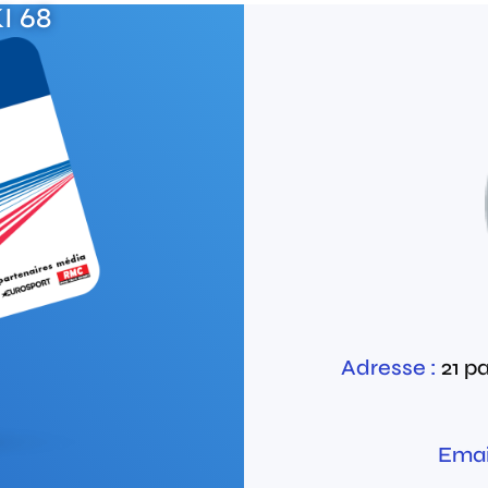
I 68
Adresse :
21 p
Email