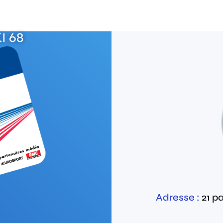
I 68
Adresse :
21 p