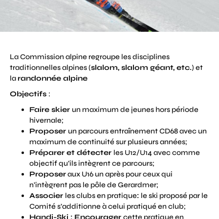
La Commission alpine regroupe les disciplines
traditionnelles alpines (
slalom, slalom géant, etc.
) et
la
randonnée alpine
Objectifs
:
Faire skier
un maximum de jeunes hors période
hivernale;
Proposer
un parcours entraînement CD68 avec un
maximum de continuité sur plusieurs années;
Préparer et détecter
les U12/U14 avec comme
objectif qu’ils intègrent ce parcours;
Proposer
aux U16 un après pour ceux qui
n’intègrent pas le pôle de Gerardmer;
Associer
les clubs en pratique
:
le ski proposé par le
Comité s’additionne à celui pratiqué en club;
Handi-Ski : Encourager
cette pratique en