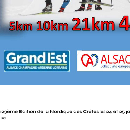
a
23ème Edition de la Nordique des Crêtes
les
24 et 25 j
que.