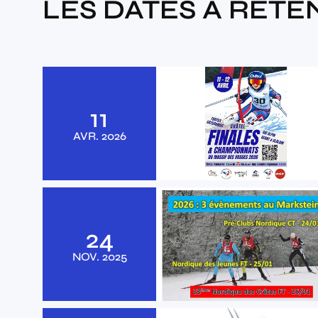
LES DATES À RETE
11
AVR.
2026
24
NOV.
2025