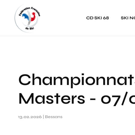
Panneau de gestion des cookies
CD SKI 68
SKI 
Championnats
Masters - 07/
13.02.2026
|
Bessans